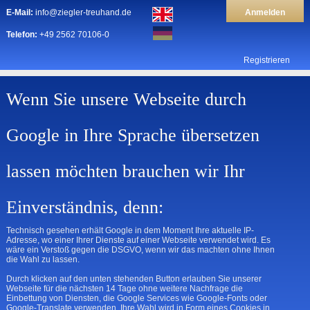
Sie möchten Artikel über unsere
E-Mail:
info@ziegler-treuhand.de
Anmelden
Plattform veräußern? Klicken Sie hier.
Telefon:
+49 2562 70106-0
Registrieren
Wenn Sie unsere Webseite durch
Google in Ihre Sprache übersetzen
lassen möchten brauchen wir Ihr
Einverständnis, denn:
Technisch gesehen erhält Google in dem Moment Ihre aktuelle IP-
Adresse, wo einer Ihrer Dienste auf einer Webseite verwendet wird. Es
wäre ein Verstoß gegen die DSGVO, wenn wir das machten ohne Ihnen
die Wahl zu lassen.
Durch klicken auf den unten stehenden Button erlauben Sie unserer
Webseite für die nächsten 14 Tage ohne weitere Nachfrage die
Einbettung von Diensten, die Google Services wie Google-Fonts oder
Google-Translate verwenden. Ihre Wahl wird in Form eines Cookies in