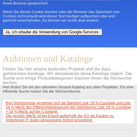
Ihrem Browser gespeichert.
Wenn Sie dieses Cookie löschen oder der Browser das Speichern von
Cookies nicht erlaubt wird dieser Text häufiger auftauchen oder erst
garnicht verschwinden. Da können wir nichts dran ändern.
Ja, ich erlaube die Verwendung von Google-Services.
Auktionen und Kataloge
Finden Sie hier unsere laufenden Projekte und die dazu
gehörenden Kataloge. Wir aktualisieren diese Kataloge täglich. Die
Suche und einige Produktkategorien machen Ihnen die Recherche
leichter.
Hier finden Sie die den aktuellen Gesamt-Katalog aus allen Projekten. Für eine
effiziente Suche nutzen Sie die Stichwortsuche.
Ihre Gebotspreise verstehen sich ab Standort zzgl. 18 % Courtage und zzgl.
19 % MwSt. Bei Differenzbesteuerung gilt: Gebotspreis zzgl. 18 % Courtage
+ 19 % MwSt. auf die Courtage.
Die gesetzl. MwSt. ist bei Export außerhalb der EU als Kaution zu
hinterlegen !!! Jedes abgegebene Gebot ist bindend.